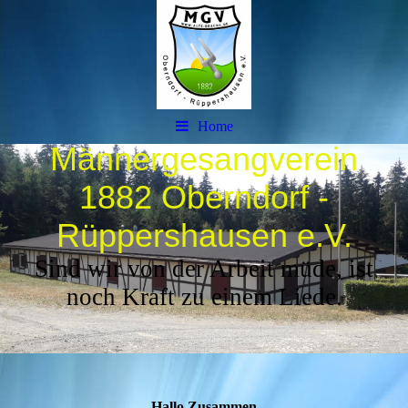
Home
Männergesangverein
1882 Oberndorf -
Rüppershausen e.V.
Sind wir von der Arbeit müde, ist
noch Kraft zu einem Liede.
Hallo Zusammen