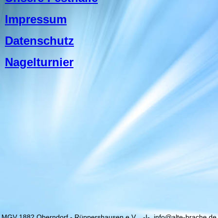
Impressum
Datenschutz
Nagelturnier
MGV 1882 Oberndorf - Rüppershausen e.V. -I- info@alte-brache.de