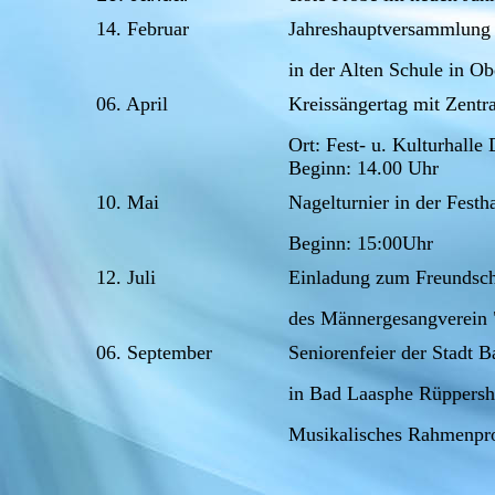
14. Februar
Jahreshauptversammlun
in der Alten Schule in Ob
06. April
Kreissängertag mit Zentr
Ort: Fest- u. Kulturhalle 
Beginn: 14.00 Uhr
10. Mai
Nagelturnier in der Fest
Beginn: 15:00Uhr
12. Juli
Einladung zum Freundsch
des Männergesangverein 
06. September
S
eniorenfeier der Stadt B
in Bad Laasphe Rüppersh
Musikalisches Rahmenpr