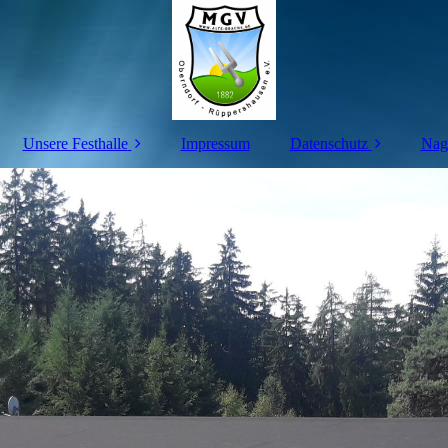
Unsere Festhalle
Impressum
Datenschutz
Nage
Dekoideen
DS-GVO mit Humor
Benutzer- ordnung
Bestuhlungs- Plan