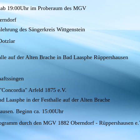
g ab 19:00Uhr im Proberaum des MGV
erndorf
alehrung des Sängerkreis Wittgenstein
Dotzlar
halle auf der Alten Brache in Bad Laasphe Rüppershausen
aftssingen
"Concordia" Arfeld 1875 e.V.
ad Laasphe in der Festhalle auf der Alten Brache
ausen. Beginn ca. 15:00Uhr
ogramm durch den MGV 1882 Oberndorf - Rüppershausen e.