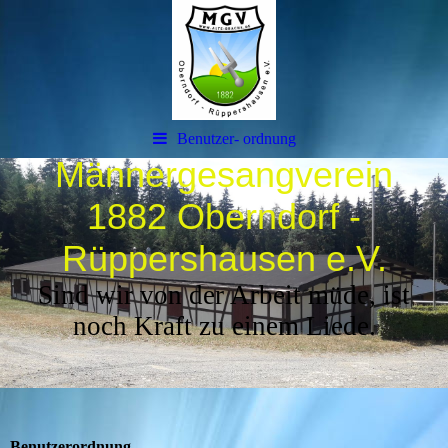
Benutzer- ordnung
Männergesangverein
1882 Oberndorf -
Rüppershausen e.V.
Sind wir von der Arbeit müde, ist
noch Kraft zu einem Liede.
Benutzerordnung